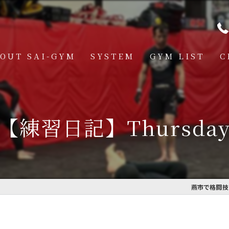
OUT SAI-GYM
SYSTEM
GYM LIST
C
STRUCTOR
燕道場
Q
見附道場
【練習日記】Thursda
GHTER
CESS
MBER VOICE
燕市で格闘技を
ONSOR SHIP