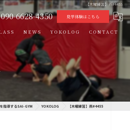
【木曜練習】燕#4455
090-6628-4350
見学体験はこちら
LASS
NEWS
YOKOLOG
CONTACT
タイムテーブル
スケジュール
y
格闘技クラス
学習クラス
指導するSAI-GYM
通信制高校学習センター
YOKOLOG
【木曜練習】燕#4455