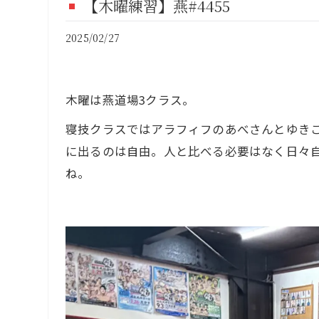
【木曜練習】燕#4455
FI
2025/02/27
CO
木曜は燕道場3クラス。
寝技クラスではアラフィフのあべさんとゆき
に出るのは自由。人と比べる必要はなく日々
ね。