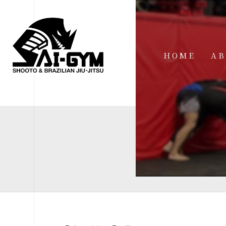
HOME
AB
IN
FA
FI
AC
ME
SP