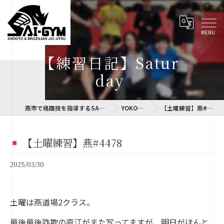
【練習日記】Satur
day
燕市で格闘技を指導するSAI-GYM
YOKOLOG
【土曜練習】燕#4478
【土曜練習】燕#4478
2025/03/30
土曜は燕道場2クラス。
最後最後詐欺の直江がまた写ってますが、明日がほんと