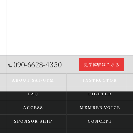
090-6628-4350
見学体験はこちら
ABOUT SAI-GYM
INSTRUCTOR
FAQ
FIGHTER
ACCESS
MEMBER VOICE
SPONSOR SHIP
CONCEPT