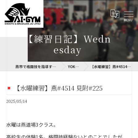
【練習日記】Wedn
esday
燕市で格闘技を指導するSAI-GYM
YOKOLOG
【水曜練習】燕#4514 見附#225
【水曜練習】燕#4514 見附#225
2025/05/14
水曜は燕道場3クラス。
高校生の体験1名。格闘技経験ないとのことでしたが、