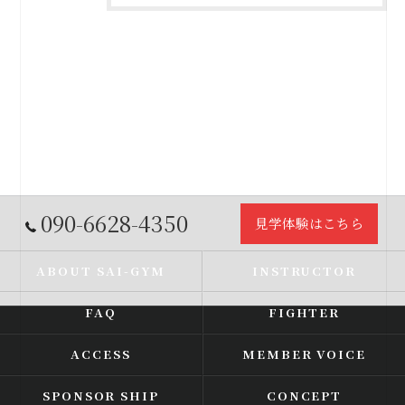
090-6628-4350
見学体験はこちら
ABOUT SAI-GYM
INSTRUCTOR
FAQ
FIGHTER
ACCESS
MEMBER VOICE
SPONSOR SHIP
CONCEPT