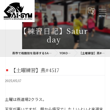
【練習日記】Satur
day
燕市で格闘技を指導するSAI-GYM
YOKOLOG
【土曜練習】燕#4517
【土曜練習】燕#4517
2025/05/17
土曜は燕道場2クラス。
天気が悪いですが、朝から盛況でした！いよいよ来週末