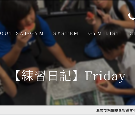
OUT SAI-GYM
SYSTEM
GYM LIST
C
STRUCTOR
燕道場
Q
見附道場
【練習日記】Friday
GHTER
CESS
MBER VOICE
燕市で格闘技を指導するS
ONSOR SHIP