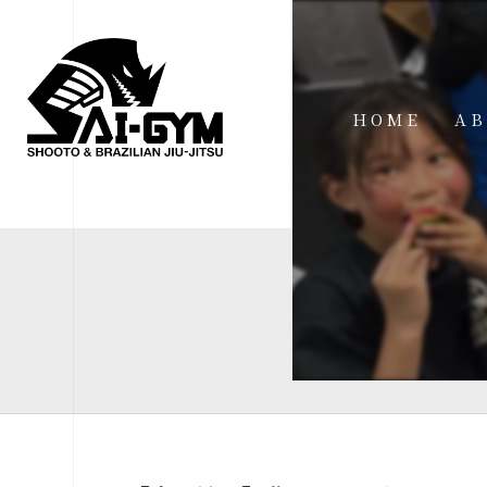
HOME
AB
IN
FA
FI
AC
ME
SP