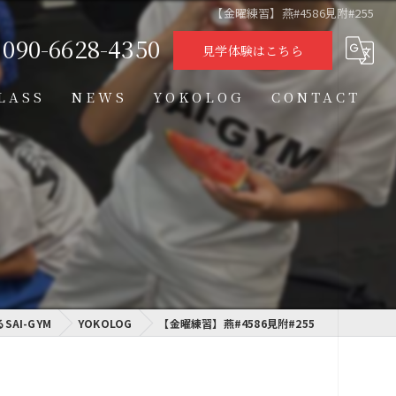
【金曜練習】燕#4586見附#255
090-6628-4350
見学体験はこちら
LASS
NEWS
YOKOLOG
CONTACT
タイムテーブル
スケジュール
格闘技クラス
学習クラス
AI-GYM
通信制高校学習センター
YOKOLOG
【金曜練習】燕#4586見附#255