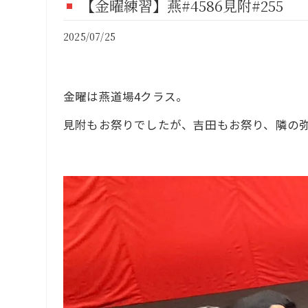
【金曜練習】燕#4586見附#255
FI
2025/07/25
CO
金曜は燕道場4クラス。
見附もお祭りでしたが、吉田もお祭り、隣の弥