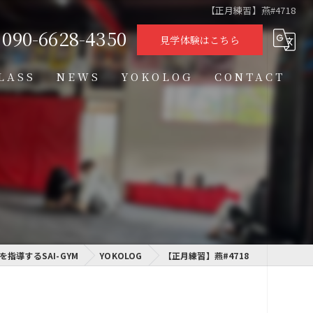
【正月練習】燕#4718
090-6628-4350
見学体験はこちら
LASS
NEWS
YOKOLOG
CONTACT
タイムテーブル
スケジュール
格闘技クラス
学習クラス
指導するSAI-GYM
通信制高校学習センター
YOKOLOG
【正月練習】燕#4718