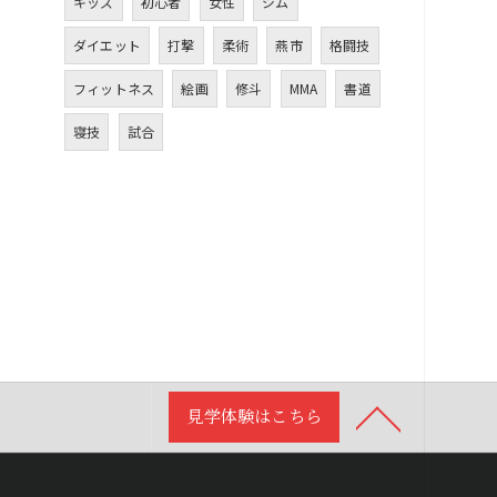
キッズ
初心者
女性
ジム
ダイエット
打撃
柔術
燕市
格闘技
フィットネス
絵画
修斗
MMA
書道
寝技
試合
見学体験はこちら