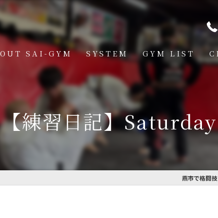
OUT SAI-GYM
SYSTEM
GYM LIST
C
STRUCTOR
燕道場
Q
見附道場
【練習日記】Saturday
GHTER
CESS
MBER VOICE
燕市で格闘技を
ONSOR SHIP