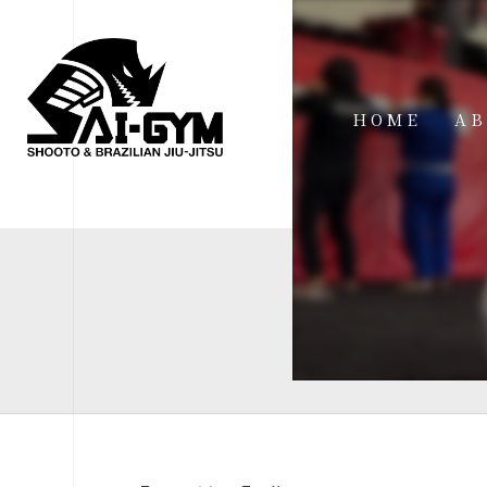
HOME
AB
IN
FA
FI
AC
ME
SP