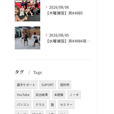
2026/08/06
【木曜練習】燕#4985
2026/08/05
【水曜練習】燕#4984見附#492
タグ
Tags
選手サポート
SUPORT
見附市
YouTube
試合結果
未経験
ノーギ
パソコン
クラス
塾
セミナー