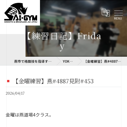
【練習日記】Frida
y
燕市で格闘技を指導するSAI-GYM
YOKOLOG
【金曜練習】燕#4887見附#453
【金曜練習】燕#4887見附#453
2026/04/17
金曜は燕道場4クラス。