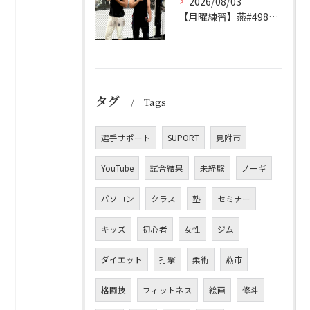
2026/08/03
【月曜練習】燕#4982見附#491
タグ
Tags
選手サポート
SUPORT
見附市
YouTube
試合結果
未経験
ノーギ
パソコン
クラス
塾
セミナー
キッズ
初心者
女性
ジム
ダイエット
打撃
柔術
燕市
格闘技
フィットネス
絵画
修斗