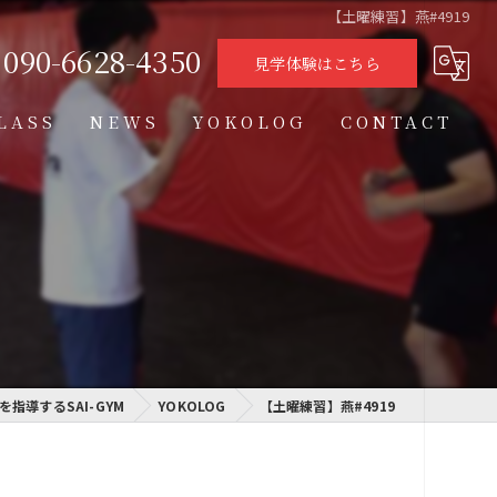
【土曜練習】燕#4919
090-6628-4350
見学体験はこちら
LASS
NEWS
YOKOLOG
CONTACT
タイムテーブル
スケジュール
格闘技クラス
学習クラス
指導するSAI-GYM
通信制高校学習センター
YOKOLOG
【土曜練習】燕#4919