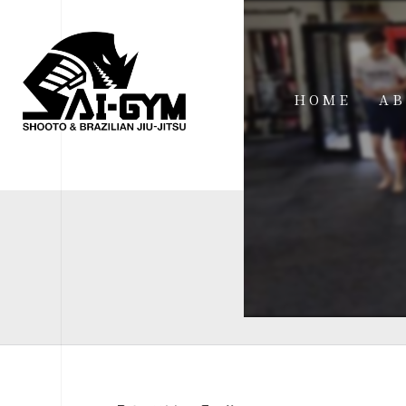
HOME
AB
IN
FA
FI
AC
ME
SP