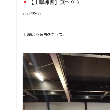
【土曜練習】燕#4919
FI
2026/05/23
CO
土曜は燕道場2クラス。