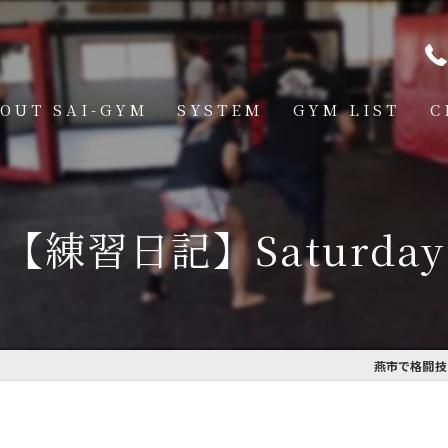
OUT SAI-GYM
SYSTEM
GYM LIST
C
STRUCTOR
燕道場
Q
見附道場
【練習日記】Saturday
GHTER
CESS
MBER VOICE
燕市で格闘技を
ONSOR SHIP