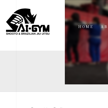
HOME
AB
IN
FA
FI
AC
ME
SP