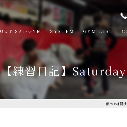
OUT SAI-GYM
SYSTEM
GYM LIST
C
STRUCTOR
燕道場
Q
見附道場
【練習日記】Saturday
GHTER
CESS
MBER VOICE
燕市で格闘技を
ONSOR SHIP