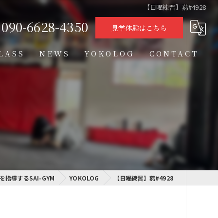
【日曜練習】燕#4928
090-6628-4350
見学体験はこちら
LASS
NEWS
YOKOLOG
CONTACT
タイムテーブル
スケジュール
格闘技クラス
学習クラス
指導するSAI-GYM
通信制高校学習センター
YOKOLOG
【日曜練習】燕#4928