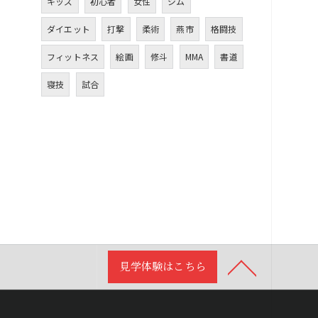
キッズ
初心者
女性
ジム
ダイエット
打撃
柔術
燕市
格闘技
フィットネス
絵画
修斗
MMA
書道
寝技
試合
見学体験はこちら