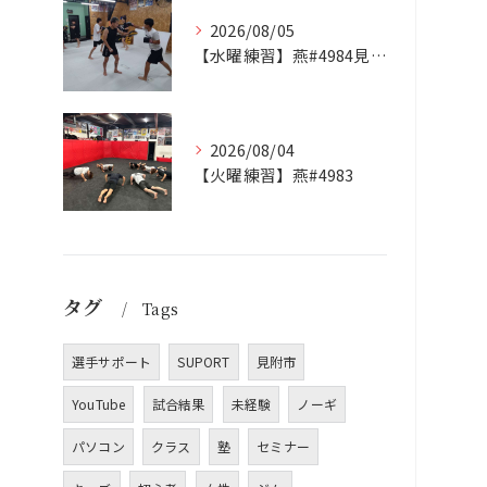
2026/08/05
【水曜練習】燕#4984見附#492
2026/08/04
【火曜練習】燕#4983
タグ
Tags
選手サポート
SUPORT
見附市
YouTube
試合結果
未経験
ノーギ
パソコン
クラス
塾
セミナー