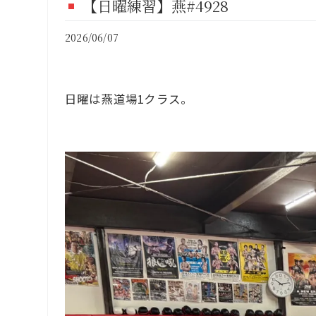
【日曜練習】燕#4928
FI
2026/06/07
CO
日曜は燕道場1クラス。