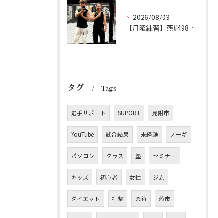
2026/08/03
【月曜練習】燕#4982見附#491
タグ
Tags
選手サポート
SUPORT
見附市
YouTube
試合結果
未経験
ノーギ
パソコン
クラス
塾
セミナー
キッズ
初心者
女性
ジム
ダイエット
打撃
柔術
燕市