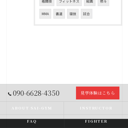
格闘技
フィットネス
絵画
修斗
MMA
書道
寝技
試合
090-6628-4350
見学体験はこちら
ABOUT SAI-GYM
INSTRUCTOR
FAQ
FIGHTER