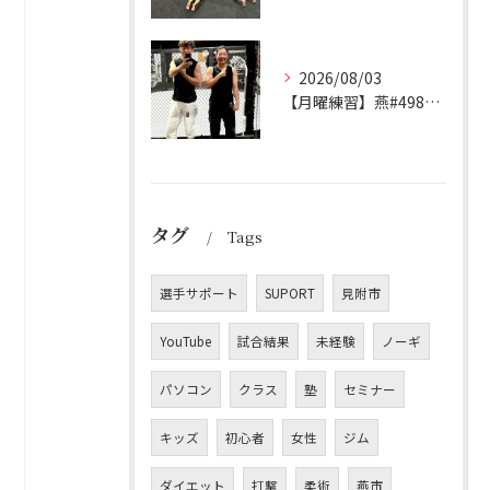
2026/08/03
【月曜練習】燕#4982見附#491
タグ
Tags
選手サポート
SUPORT
見附市
YouTube
試合結果
未経験
ノーギ
パソコン
クラス
塾
セミナー
キッズ
初心者
女性
ジム
ダイエット
打撃
柔術
燕市