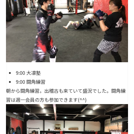
9:00 大凛塾
9:00 闘角練習
朝から闘角練習。出稽古も来ていて盛況でした。闘角練
習は週一会員の方も参加できます(^^)