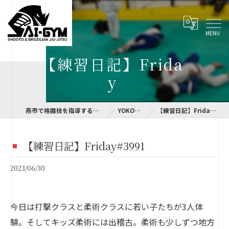
【練習日記】Frida
y
燕市で格闘技を指導するSAI-GYM
YOKOLOG
【練習日記】Friday#3991
【練習日記】Friday#3991
2023/06/30
今日は打撃クラスと柔術クラスに若い子たちが3人体
験。そしてキッズ柔術には出稽古。柔術も少しずつ地方