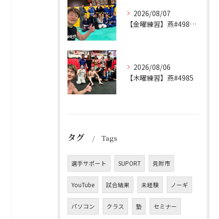
2026/08/07
【金曜練習】燕#4986見附#493
2026/08/06
【木曜練習】燕#4985
タグ
Tags
選手サポート
SUPORT
見附市
YouTube
試合結果
未経験
ノーギ
パソコン
クラス
塾
セミナー