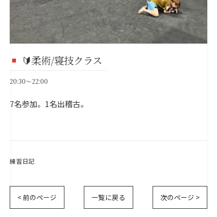
🔰柔術/寝技クラス
20:30～22:00
7名参加。1名出稽古。
練習日記
< 前のページ
一覧に戻る
次のページ >