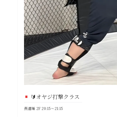
🔰オヤジ打撃クラス
燕道場 2F 20:15～21:15