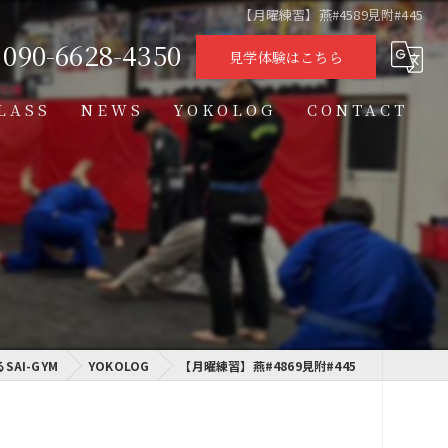
【月曜練習】燕#4589見附#445
090-6628-4350
見学体験はこちら
LASS
NEWS
YOKOLOG
CONTACT
タイムテーブル
スケジュール
格闘技クラス
学習クラス
AI-GYM
通信制高校学習センター
YOKOLOG
【月曜練習】燕#4869見附#445