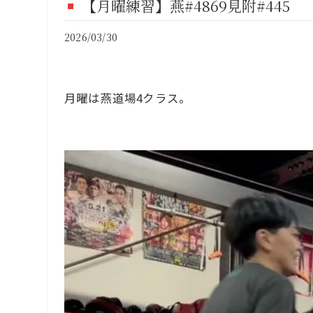
【月曜練習】燕#4869見附#445
FI
2026/03/30
CO
月曜は燕道場4クラス。