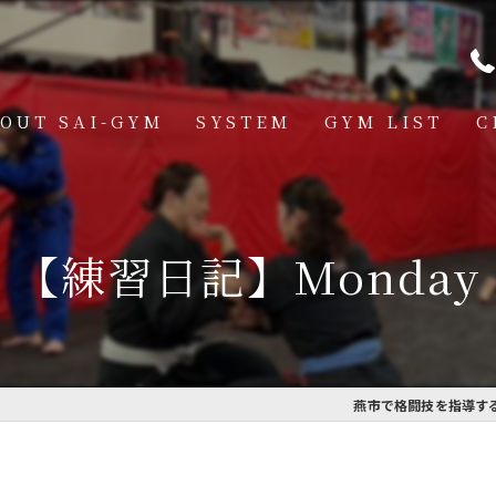
OUT SAI-GYM
SYSTEM
GYM LIST
C
STRUCTOR
燕道場
Q
見附道場
【練習日記】Monday
GHTER
CESS
MBER VOICE
燕市で格闘技を指導するS
ONSOR SHIP