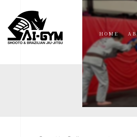
HOME
AB
IN
FA
FI
AC
ME
SP