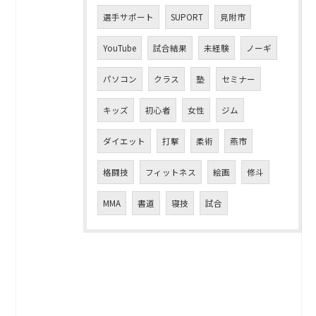
選手サポート
SUPORT
見附市
YouTube
試合結果
未経験
ノーギ
パソコン
クラス
塾
セミナー
キッズ
初心者
女性
ジム
ダイエット
打撃
柔術
燕市
格闘技
フィットネス
絵画
修斗
MMA
書道
寝技
試合