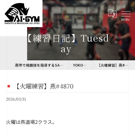
【練習日記】Tuesd
ay
燕市で格闘技を指導するSAI-GYM
YOKOLOG
【火曜練習】燕#4870
【火曜練習】燕#4870
2026/03/31
火曜は燕道場2クラス。