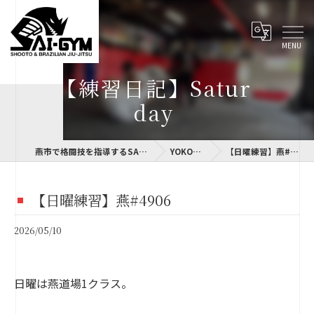
【練習日記】Satur
day
燕市で格闘技を指導するSAI-GYM
YOKOLOG
【日曜練習】燕#4906
【日曜練習】燕#4906
2026/05/10
日曜は燕道場1クラス。