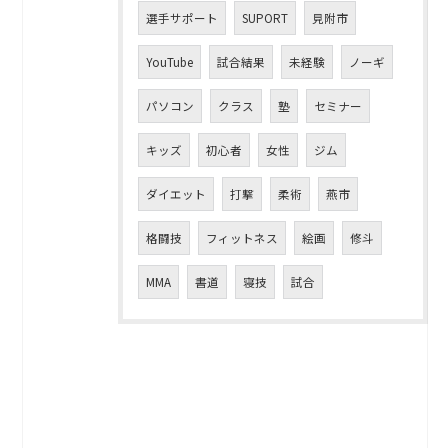
選手サポート
SUPORT
見附市
YouTube
試合結果
未経験
ノーギ
パソコン
クラス
塾
セミナー
キッズ
初心者
女性
ジム
ダイエット
打撃
柔術
燕市
格闘技
フィットネス
絵画
修斗
MMA
書道
寝技
試合