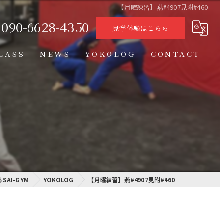
【月曜練習】燕#4907見附#460
090-6628-4350
見学体験はこちら
LASS
NEWS
YOKOLOG
CONTACT
タイムテーブル
スケジュール
格闘技クラス
学習クラス
AI-GYM
通信制高校学習センター
YOKOLOG
【月曜練習】燕#4907見附#460