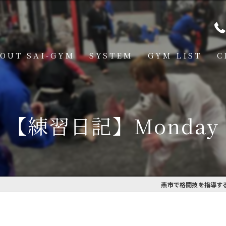
OUT SAI-GYM
SYSTEM
GYM LIST
C
STRUCTOR
燕道場
Q
見附道場
【練習日記】Monday
GHTER
CESS
MBER VOICE
燕市で格闘技を指導するS
ONSOR SHIP