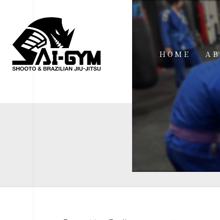
HOME
AB
IN
FA
FI
AC
ME
SP