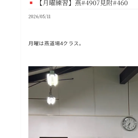
【月曜練習】燕#4907見附#460
FI
2026/05/11
CO
月曜は燕道場4クラス。