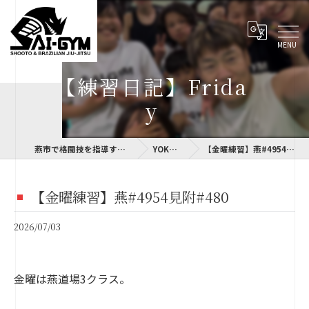
【練習日記】Frida
y
燕市で格闘技を指導するSAI-GYM
YOKOLOG
【金曜練習】燕#4954見附#480
【金曜練習】燕#4954見附#480
2026/07/03
金曜は燕道場3クラス。