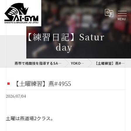
【練習日記】Satur
day
燕市で格闘技を指導するSAI-GYM
YOKOLOG
【土曜練習】燕#4955
【土曜練習】燕#4955
2026/07/04
土曜は燕道場2クラス。