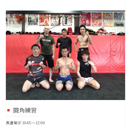
闘角練習
燕道場1F 1045:～12:00