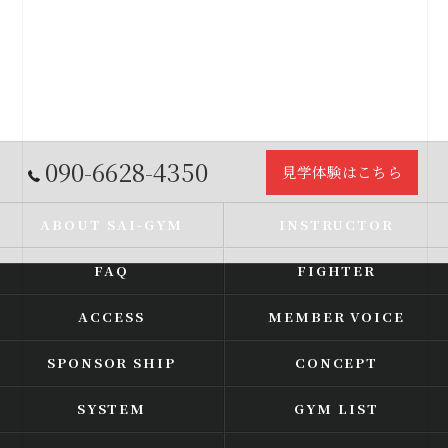
090-6628-4350
見学体験はこちら
ABOUT SAI-GYM
INSTRUCTOR
FAQ
FIGHTER
ACCESS
MEMBER VOICE
SPONSOR SHIP
CONCEPT
SYSTEM
GYM LIST