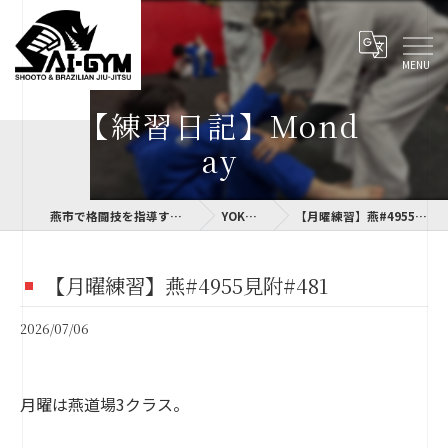
【練習日記】Mond
ay
燕市で格闘技を指導するSAI-GYM
YOKOLOG
【月曜練習】燕#4955見附#481
【月曜練習】燕#4955見附#481
2026/07/06
月曜は燕道場3クラス。