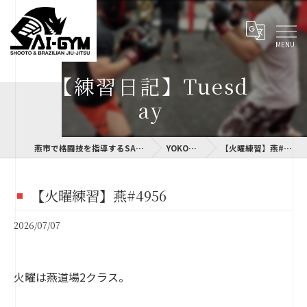
【練習日記】Tuesd
ay
燕市で格闘技を指導するSAI-GYM
YOKOLOG
【火曜練習】燕#4956
【火曜練習】燕#4956
2026/07/07
火曜は燕道場2クラス。