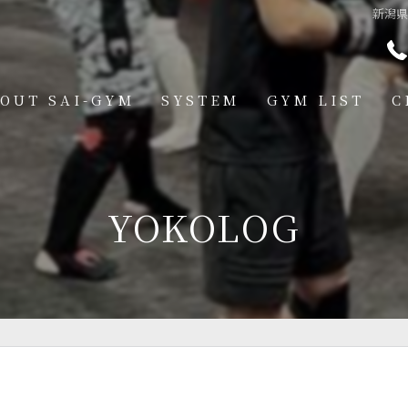
新潟
OUT SAI-GYM
SYSTEM
GYM LIST
C
STRUCTOR
燕道場
Q
見附道場
YOKOLOG
GHTER
CESS
MBER VOICE
ONSOR SHIP