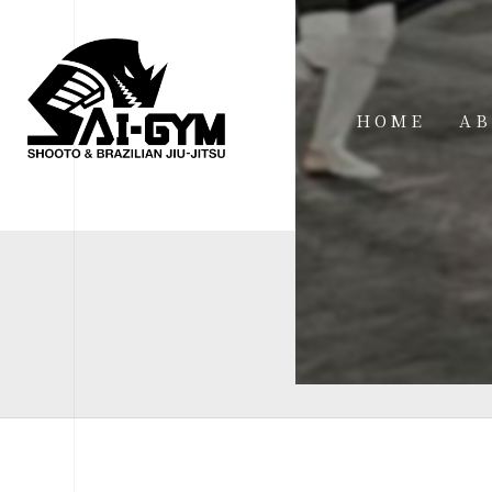
HOME
AB
IN
FA
FI
AC
ME
SP