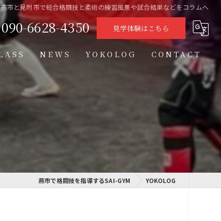
県燕市と見附市で総合格闘技と柔術の練習風景や試合結果などをコラムへ
090-6628-4350
見学体験はこちら
LASS
NEWS
YOKOLOG
CONTACT
タイムテーブル
スケジュール
格闘技クラス
学習クラス
通信制高校学習センター
燕市で格闘技を指導するSAI-GYM
YOKOLOG