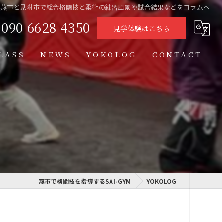
県燕市と見附市で総合格闘技と柔術の練習風景や試合結果などをコラムへ
090-6628-4350
見学体験はこちら
LASS
NEWS
YOKOLOG
CONTACT
タイムテーブル
スケジュール
格闘技クラス
学習クラス
通信制高校学習センター
燕市で格闘技を指導するSAI-GYM
YOKOLOG