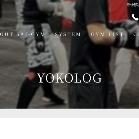
新潟
OUT SAI-GYM
SYSTEM
GYM LIST
C
STRUCTOR
燕道場
Q
見附道場
YOKOLOG
GHTER
CESS
MBER VOICE
ONSOR SHIP