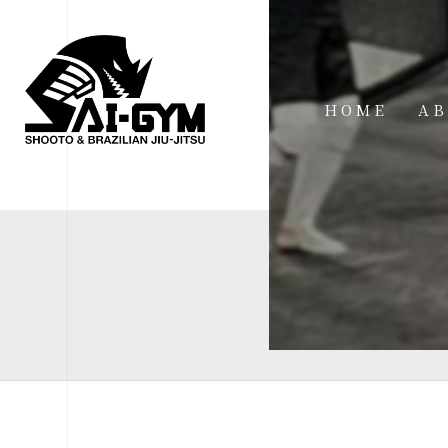
HOME
AB
IN
FA
FI
AC
ME
SP