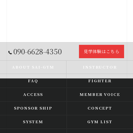
090-6628-4350
見学体験はこちら
ABOUT SAI-GYM
INSTRUCTOR
FAQ
FIGHTER
ACCESS
MEMBER VOICE
SPONSOR SHIP
CONCEPT
SYSTEM
GYM LIST